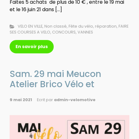
Faites 5 achats de plus de 10 € , entre le 19 mai
et le 16 juin 21 dans […]
VELO EN VILLE
,
Non classé
,
Fête du vélo
,
réparation
,
FAIRE
SES COURSES A VELO
,
CONCOURS
,
VANNES
En savoir plus
Sam. 29 mai Meucon
Atelier Brico Vélo et
9 mai 2021
Ecrit par
admin-velomotive