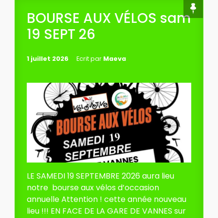
BOURSE AUX VÉLOS sam
19 SEPT 26
1 juillet 2026
Ecrit par
Maeva
LE SAMEDI 19 SEPTEMBRE 2026 aura lieu
notre bourse aux vélos d’occasion
annuelle Attention ! cette année nouveau
lieu !!! EN FACE DE LA GARE DE VANNES sur