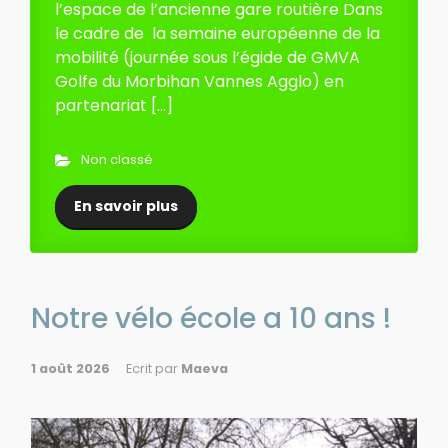
l’espace de l’ancienne gare routière Dans
le cadre de la semaine européenne de la
mobilité (journée sous l’égide de GMVA
Golfe du Morbihan Vannes Agglo) en
partenariat […]
Non classé
En savoir plus
Notre vélo école a 10 ans !
1 août 2026
Ecrit par
Maeva