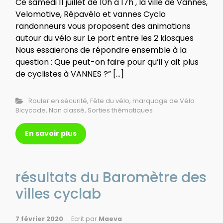
Ce samedi 11 juillet de 10h à 17h , la ville de Vannes,
Velomotive, Répavélo et vannes Cyclo
randonneurs vous proposent des animations
autour du vélo sur Le port entre les 2 kiosques
Nous essaierons de répondre ensemble à la
question : Que peut-on faire pour qu’il y ait plus
de cyclistes à VANNES ?” […]
Rouler en sécurité
,
Fête du vélo
,
marquage de Vélo
Bicycode
,
Non classé
,
Sorties thématiques
En savoir plus
résultats du Baromètre des
villes cyclab
7 février 2020
Ecrit par
Maeva