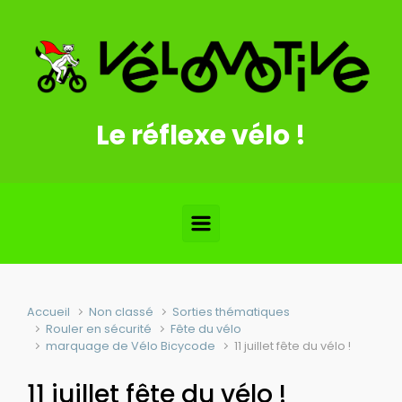
Skip to main content
Le réflexe vélo !
Accueil
Non classé
Sorties thématiques
Rouler en sécurité
Fête du vélo
marquage de Vélo Bicycode
11 juillet fête du vélo !
11 juillet fête du vélo !