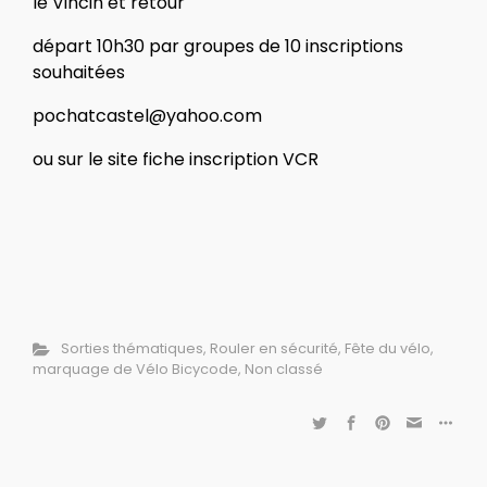
le Vincin et retour
départ 10h30 par groupes de 10 inscriptions
souhaitées
pochatcastel@yahoo.com
ou sur le site fiche inscription VCR
Sorties thématiques
,
Rouler en sécurité
,
Fête du vélo
,
marquage de Vélo Bicycode
,
Non classé