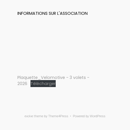
INFORMATIONS SUR L'ASSOCIATION
Plaquette_Velomotive - 3 volets -
2026
Télécharger
evolve
theme by Theme4Press • Powered by
WordPress