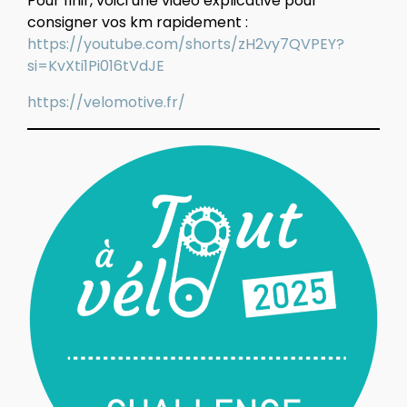
Pour finir, voici une vidéo explicative pour
consigner vos km rapidement :
https://youtube.com/shorts/zH2vy7QVPEY?
si=KvXti1Pi016tVdJE
https://velomotive.fr/