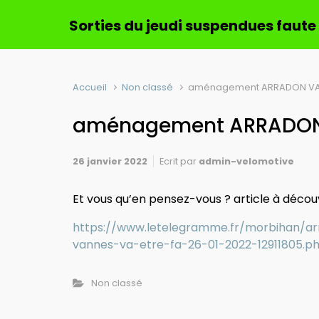
Sorties du jeudi suspendues faute
Accueil
Non classé
aménagement ARRADON V
aménagement ARRADO
26 janvier 2022
Ecrit par
admin-velomotive
Et vous qu’en pensez-vous ? article à déco
https://www.letelegramme.fr/morbihan/ar
vannes-va-etre-fa-26-01-2022-12911805.p
Non classé