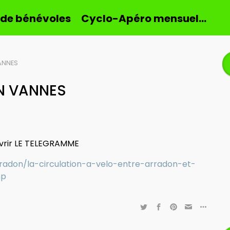
 de bénévoles
Cyclo-Apéro mensuel…
ANNES
N VANNES
uvrir LE TELEGRAMME
radon/la-circulation-a-velo-entre-arradon-et-
hp