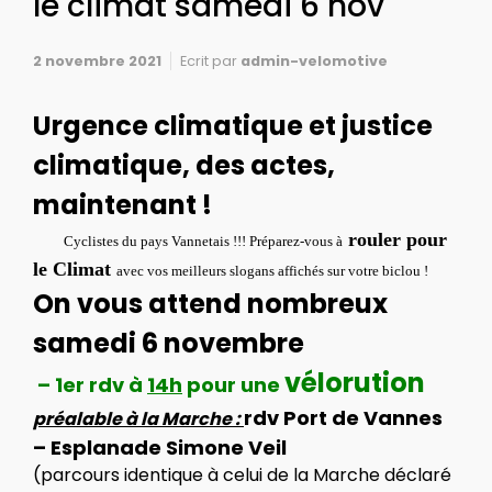
le climat samedi 6 nov
2 novembre 2021
Ecrit par
admin-velomotive
Urgence climatique et justice
climatique, des actes,
maintenant !
­­­­ ­­­ ­­­­­­ ­­­­­­ ­­­ ­­­ ­­­­
rouler pour
Cyclistes du pays Vannetais !!! Préparez-vous à
le Climat
avec vos meilleurs slogans affichés sur votre biclou !
On vous attend nombreux
samedi 6 novembre
vélorution
– 1er rdv à
14h
pour une
rdv Port de Vannes
préalable à la Marche :
– Esplanade Simone Veil
(parcours identique à celui de la Marche déclaré