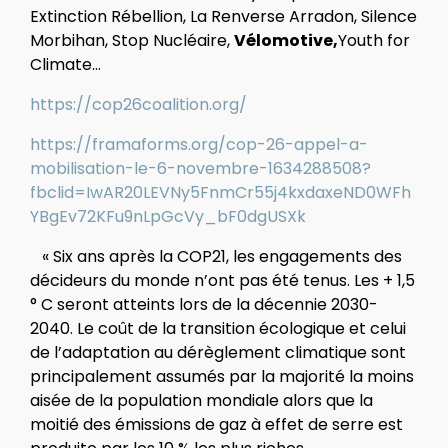
Extinction Rébellion, La Renverse Arradon, Silence
Morbihan, Stop Nucléaire,
Vélomotive,
Youth for
Climate…
https://cop26coalition.org/
https://framaforms.org/cop-26-appel-a-
mobilisation-le-6-novembre-1634288508?
fbclid=IwAR20LEVNy5FnmCr55j4kxdaxeND0WFh
YBgEv72KFu9nLpGcVy_bF0dgUSXk
­­­­­­ ­­­ ­­­ ­­­­« Six ans après la COP21, les engagements des
décideurs du monde n’ont pas été tenus. Les + 1,5
° C seront atteints lors de la décennie 2030-
2040. Le coût de la transition écologique et celui
de l’adaptation au dérèglement climatique sont
principalement assumés par la majorité la moins
aisée de la population mondiale alors que la
moitié des émissions de gaz à effet de serre est