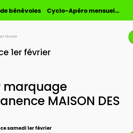
 de bénévoles
Cyclo-Apéro mensuel…
r février
 1er février
er marquage
manence MAISON DES
e samedi 1er février