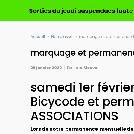
Sorties du jeudi suspendues faute
Accueil
Non classé
marquage et permanence 1e
marquage et permanence
28 janvier 2020
Ecrit par
Maeva
samedi 1er févri
Bicycode et per
ASSOCIATIONS
Lors de notre permanence mensuelle de c