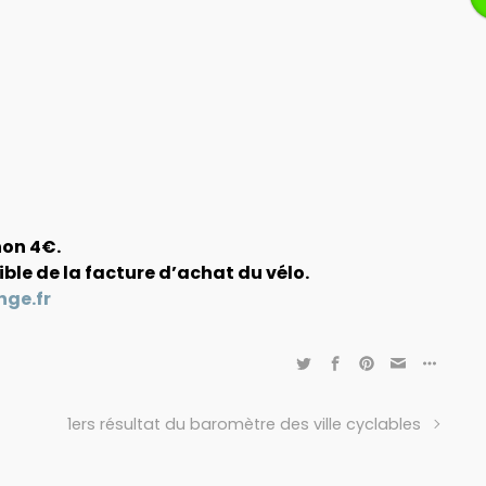
non 4€.
ible de la facture d’achat du vélo.
ge.fr
1ers résultat du baromètre des ville cyclables