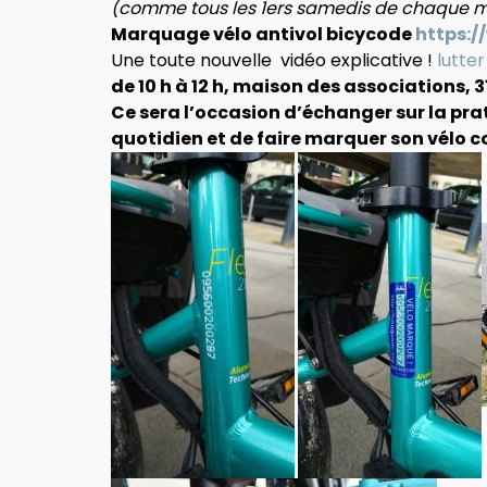
(comme tous les 1ers samedis de chaque mo
Marquage vélo antivol bicycode
https:/
Une toute nouvelle vidéo explicative !
lutter
de
10 h à 12 h,
maison des associations, 31
Ce
sera l’occasion d’échanger sur la p
quotidien et de faire marquer son vélo co