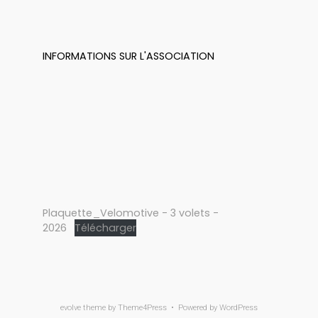
INFORMATIONS SUR L'ASSOCIATION
Plaquette_Velomotive - 3 volets -
2026
Télécharger
evolve
theme by Theme4Press • Powered by
WordPress