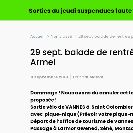
Sorties du jeudi suspendues faute
Accueil
Non classé
29 sept. balade de rentrée 
29 sept. balade de rentr
Armel
11 septembre 2019
Ecrit par
Maeva
Dommage ! Nous avons dû annuler cette 
proposée!
Sortie vélo de VANNES à Saint Colombie
avec pique-nique (
Prévoir votre pique-
Départ de l’office de tourisme de Vannes
Passage à Larmor Gwened, Séné, Montsar