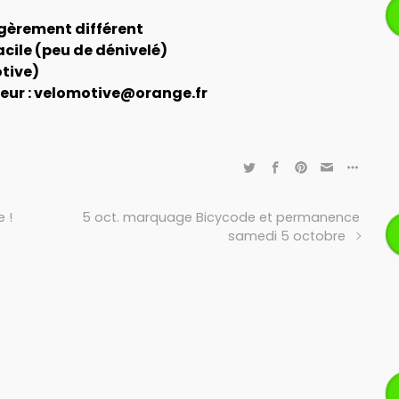
légèrement différent
acile (peu de dénivelé)
otive)
sseur : velomotive@orange.fr
e !
5 oct. marquage Bicycode et permanence
samedi 5 octobre