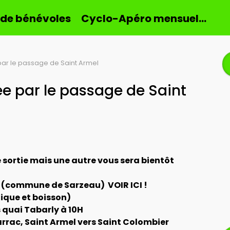
 de bénévoles
Cyclo-Apéro mensuel…
par le passage de Saint Armel
ée par le passage de Saint
sortie mais une autre vous sera bientôt
r (commune de Sarzeau) VOIR ICI !
nique et boisson)
 quai Tabarly à 10H
rac, Saint Armel vers Saint Colombier