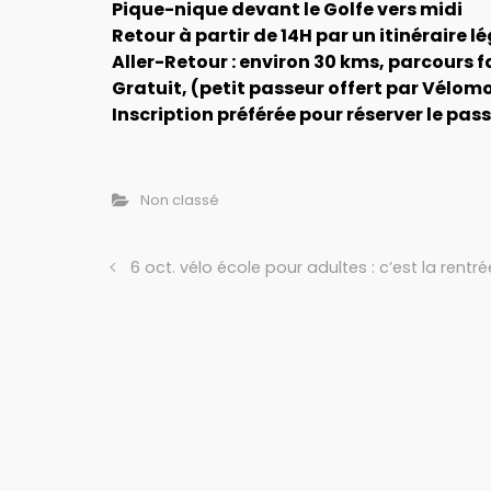
Pique-nique devant le Golfe vers midi
Retour à partir de 14H par un itinéraire 
Aller-Retour : environ 30 kms, parcours f
Gratuit, (petit passeur offert par Vélom
Inscription préférée pour réserver le pa
Non classé
6 oct. vélo école pour adultes : c’est la rentré