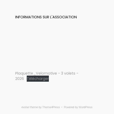
INFORMATIONS SUR L'ASSOCIATION
Plaquette_Velomotive - 3 volets -
2026
Télécharger
evolve
theme by Theme4Press • Powered by
WordPress