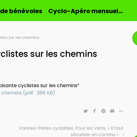
 de bénévoles
Cyclo-Apéro mensuel…
istes sur les chemins
yclistes sur les chemins
oixante cyclistes sur les chemins”
es chemins (pdf : 286 KB)
Vannes-Pistes cyclables. Pour les Verts, « Il faut
sécuriser en continu »