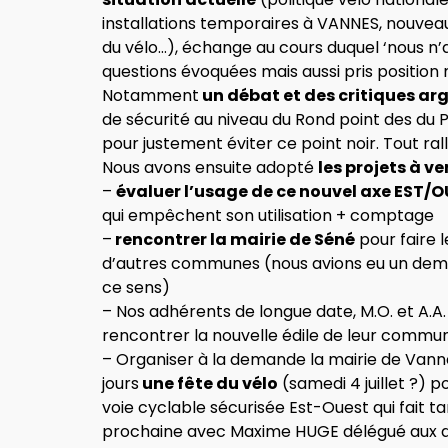
installations temporaires à VANNES, nouveau
du vélo…), échange au cours duquel ‘nous n
questions évoquées mais aussi pris position
Notamment
un débat et des critiques ar
de sécurité au niveau du Rond point des du Pa
pour justement éviter ce point noir. Tout ral
Nous avons ensuite adopté
les projets à v
–
évaluer l’usage de ce nouvel axe EST/
qui empêchent son utilisation + comptage
–
rencontrer la mairie de Séné
pour faire l
d’autres communes (nous avions eu un dem
ce sens)
– Nos adhérents de longue date, M.O. et A.
rencontrer la nouvelle édile de leur comm
– Organiser à la demande la mairie de Vanne
jours
une fête du vélo
(samedi 4 juillet ?) p
voie cyclable sécurisée Est-Ouest qui fait t
prochaine avec Maxime HUGE délégué aux 