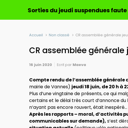
Sorties du jeudi suspendues faute
Accueil
Non classé
CR assemblée générale jeudi
CR assemblée générale j
16 juin 2020
Ecrit par
Maeva
Compte rendu de l’assemblée générale
mairie de Vannes)
jeudi
18 juin, de 20 h à 2
Plus d’une vingtaine de présents, ce qui malg
certains et le délai très court d’annonce du 
n’ayant pas encore rouvert, était inespéré… 
Après les rapports – moral, d’activités pu
communicables sur demande),
s’est dér
situation actuelle
(politique vélo national