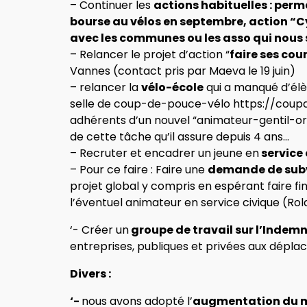
– Continuer les
actions habituelles : pe
bourse au vélos en septembre, action “Cy
avec les communes ou les asso qui nous s
– Relancer le projet d’action “
faire ses cou
Vannes (contact pris par Maeva le 19 juin)
– relancer la
vélo-école
qui a manqué d’élè
selle de coup-de-pouce-vélo https://coup
adhérents d’un nouvel “animateur-gentil-or
de cette tâche qu’il assure depuis 4 ans…
– Recruter et encadrer un jeune en
service 
– Pour ce faire : Faire une
demande de subv
projet global y compris en espérant faire
l’éventuel animateur en service civique (Ro
‘- Créer un
groupe de travail sur l’Indemn
entreprises, publiques et privées aux dépla
Divers :
‘-
nous avons adopté l’
augmentation du m