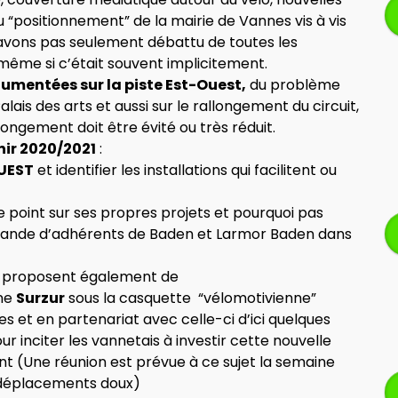
 “positionnement” de la mairie de Vannes vis à vis
’avons pas seulement débattu de toutes les
 même si c’était souvent implicitement.
gumentées sur la piste Est-Ouest,
du problème
lais des arts et aussi sur le rallongement du circuit,
longement doit être évité ou très réduit.
enir 2020/2021
:
OUEST
et identifier les installations qui facilitent ou
e point sur ses propres projets et pourquoi pas
ande d’adhérents de Baden et Larmor Baden dans
A. proposent également de
une
Surzur
sous la casquette “vélomotivienne”
s et en partenariat avec celle-ci d’ici quelques
our inciter les vannetais à investir cette nouvelle
ant (Une réunion est prévue à ce sujet la semaine
déplacements doux)