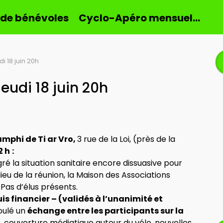
 de bénévoles
Cyclo-Apéro mensuel…
 18 juin 20h
eudi 18 juin 20h
amphi de Ti ar Vro,
3 rue de la Loi, (près de la
2 h
:
ré la situation sanitaire encore dissuasive pour
lieu de la réunion, la Maison des Associations
Pas d’élus présents.
is financier – (validés à l’unanimité et
oulé un
échange entre les participants sur la
e, couverture médiatique autour du vélo, nouvelles