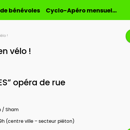
 de bénévoles
Cyclo-Apéro mensuel…
élo !
en vélo !
ES” opéra de rue
n / Sham
h (centre ville – secteur piéton)