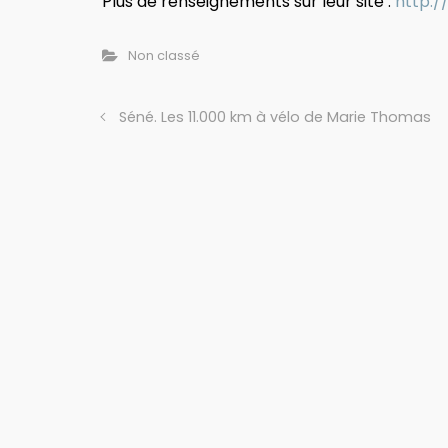
Plus de renseignements sur leur site :
http:/
Non classé
Séné. Les 11.000 km à vélo de Marie Thomas